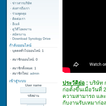
·
ข่าวสารบริษัท
·
ส่งสารถึงเรา
·
ร่วมพูดคุย
·
ติดต่อเรา
·
อีเมล์
·
ดูวิดีโอผลงาน
·
สมัครงาน
·
Download Synology Drive
กำลังออนไลน์
·
บุคคลทั่วไปออนไลน์: 1
·
สมาชิกออนไลน์: 0
·
สมาชิกทั้งหมด: 1
·
สมาชิกใหม่:
admin
เข้าสู่ระบบ
ประวัติย่อ
:
บริษัท 
User name
ก่อตั้งขึ้นเมื่อวั
ความสามารถ และป
รหัสผ่าน
กับงานรับเหมาก่อ