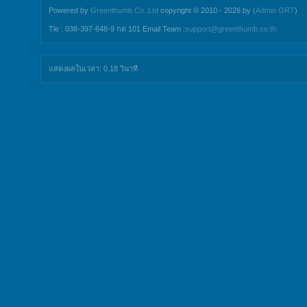
Powered by
Greenthumb Co.,Ltd
copyright © 2010 - 2026 by (
Admin GRT
)
Tle : 038-397-648-9 กด 101 Email Team :
support@greenthumb.co.th
แสดงผลในเวลา: 0.18 วินาที