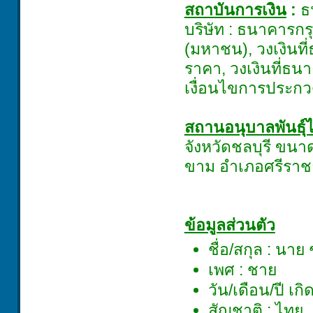
สถาบันการเงิน
:
ธ
บริษัท : ธนาคารก
(มหาชน), วงเงินท
ราคา, วงเงินที่ธ
เงื่อนไขการประก
สถานอนุบาลพันธุ์ไ
จังหวัดชลบุรี ขนาด
ขาม อำเภอศรีราชา 
ข้อมูลส่วนตัว
ชื่อ/สกุล : นา
เพศ : ชาย
วัน/เดือน/ปี เ
สัญชาติ : ไทย